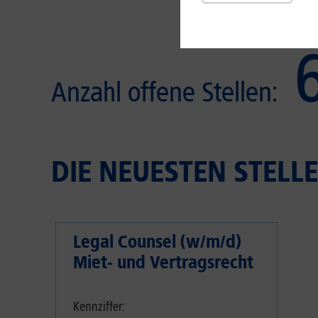
Anzahl offene Stellen:
DIE NEUESTEN STEL
Legal Counsel (w/m/d)
Miet- und Vertragsrecht
Kennziffer: