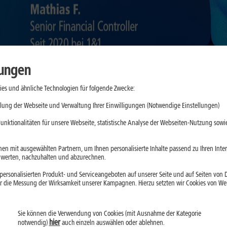
lungen
es und ähnliche Technologien für folgende Zwecke:
lung der Webseite und Verwaltung Ihrer Einwilligungen (Notwendige Einstellungen)
unktionalitäten für unsere Webseite, statistische Analyse der Webseiten-Nutzung sowie
en mit ausgewählten Partnern, um Ihnen personalisierte Inhalte passend zu Ihren Int
erten, nachzuhalten und abzurechnen.
 laufende Geschäft und die hohen Investitionen für den 5G-Netzausba
ersonalisierten Produkt- und Serviceangeboten auf unserer Seite und auf Seiten von Dr
te Finanzberichterstattung und strategische Planung sind uns wicht
r die Messung der Wirksamkeit unserer Kampagnen. Hierzu setzten wir Cookies von Werb
äge, kümmern uns um Debitorenmanagement und Betrugsprävention
.
Sie können die Verwendung von Cookies (mit Ausnahme der Kategorie
hier
notwendig)
auch einzeln auswählen oder ablehnen.