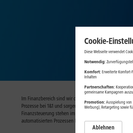
Cookie-Einstel
Diese Webseite verwendet Cooki
Notwendig:
Zurverfügungstel
Komfort:
Erweiterte Komfort-F
Inhalten
Partnerschaften:
Kooperation
gemeinsame Kampagnen auszuw
Im Finanzbereich sind wir die Steuerungseinheit für das
Promotion:
Ausspielung von p
Prozesse bei 1&1 und sorgen für Sicherheit. Transparen
Werbung), Retargeting sowie fü
Finanzsteuerung stehen im Fokus. Wir bewerten Vertr
automatisierten Prozessen Finanz- und Kostensicherheit
Ablehnen