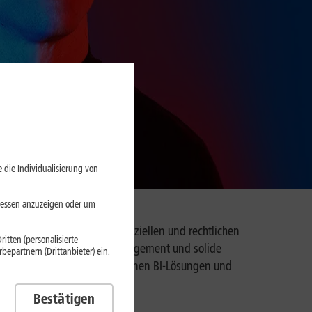
 die Individualisierung von
eressen anzuzeigen oder um
u. Wir navigieren alle finanziellen und rechtlichen
itten (personalisierte
ig. Nachhaltigkeit, Risikomanagement und solide
epartnern (Drittanbieter) ein.
. Und garantieren mit modernen BI-Lösungen und
Bestätigen